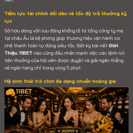
Tiềm lực tài chính dồi dào và tốc độ trả thưởng kỷ
lục
Sở hữu dòng vốn lưu động khổng lồ từ tổng công ty mẹ
tại châu Âu là bệ phóng giúp thương hiệu vận hành cơ
chế thanh toán tự động siêu tốc. Bất kỳ bài viết
Giới
Thiệu 11BET
nào cũng đều nhấn mạnh việc các lệnh rút
tiền thưởng của hội viên được duyệt và giải ngân thẳng
về ngân hàng chỉ trong vòng 5 phút.
Hệ sinh thái trò chơi đa dạng chuẩn hoàng gia