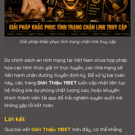
Giải pháp khắc phục tình trạng chặn link truy cập
Do chính sách an ninh mạng tại Việt Nam chưa hợp pháp
hóa các hình thức giải trí trực tuyến, các nhà mạng sẽ
tiến hành chặn đường truyền định kỳ. Để xử lý bài toán
này, các trang
Giới Thiệu 11BET
luôn cập nhật liên tục
hệ thống link dự phòng chất lượng cao, hoặc khuyến
khích thành viên tải app để trải nghiệm xuyên suốt mà
không gặp lỗi kết toán.
Lời kết
Qua bài viết
Giới Thiệu 11BET
trên đây, có thể khẳng