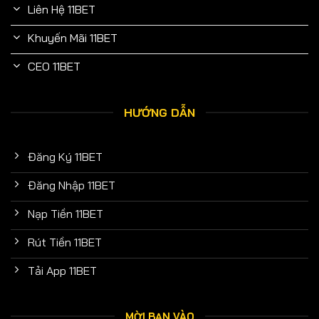
Liên Hệ 11BET
Khuyến Mãi 11BET
CEO 11BET
HƯỚNG DẪN
Đăng Ký 11BET
Đăng Nhập 11BET
Nạp Tiền 11BET
Rút Tiền 11BET
Tải App 11BET
MỜI BẠN VÀO