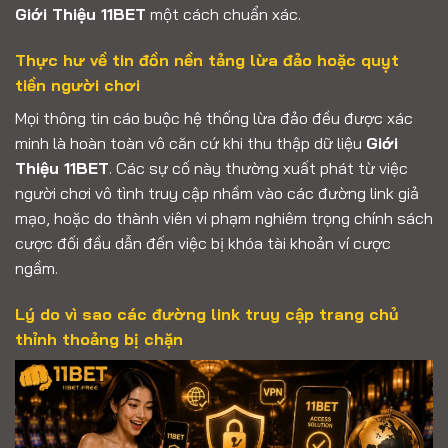
Giới Thiệu 11BET
một cách chuẩn xác.
Thực hư về tin đồn nền tảng lừa đảo hoặc quỵt
tiền người chơi
Mọi thông tin cáo buộc hệ thống lừa đảo đều được xác
minh là hoàn toàn vô căn cứ khi thu thập dữ liệu
Giới
Thiệu 11BET
. Các sự cố này thường xuất phát từ việc
người chơi vô tình truy cập nhầm vào các đường link giả
mạo, hoặc do thành viên vi phạm nghiêm trọng chính sách
cược đối đầu dẫn đến việc bị khóa tài khoản ví cược
ngầm.
Lý do vì sao các đường link truy cập trang chủ
thỉnh thoảng bị chặn