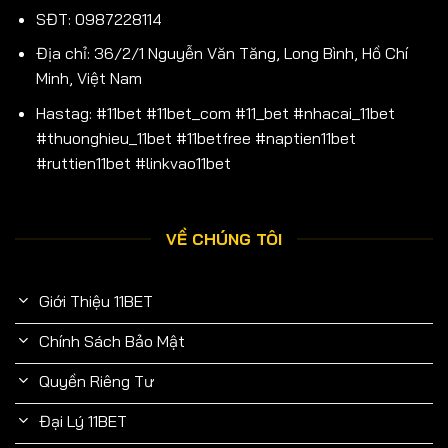
SĐT: 0987228114
Địa chỉ: 36/2/1 Nguyễn Văn Tăng, Long Bình, Hồ Chí
Minh, Việt Nam
Hastag: #11bet #11bet_com #11_bet #nhacai_11bet
#thuonghieu_11bet #11betfree #naptien11bet
#ruttien11bet #linkvao11bet
VỀ CHÚNG TÔI
Giới Thiệu 11BET
Chính Sách Bảo Mật
Quyền Riêng Tư
Đại Lý 11BET