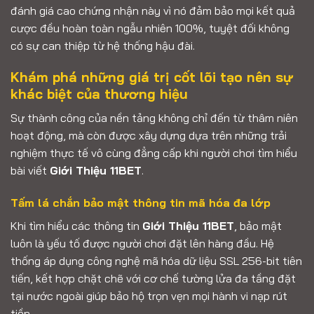
đánh giá cao chứng nhận này vì nó đảm bảo mọi kết quả
cược đều hoàn toàn ngẫu nhiên 100%, tuyệt đối không
có sự can thiệp từ hệ thống hậu đài.
Khám phá những giá trị cốt lõi tạo nên sự
khác biệt của thương hiệu
Sự thành công của nền tảng không chỉ đến từ thâm niên
hoạt động, mà còn được xây dựng dựa trên những trải
nghiệm thực tế vô cùng đẳng cấp khi người chơi tìm hiểu
bài viết
Giới Thiệu 11BET
.
Tấm lá chắn bảo mật thông tin mã hóa đa lớp
Khi tìm hiểu các thông tin
Giới Thiệu 11BET
, bảo mật
luôn là yếu tố được người chơi đặt lên hàng đầu. Hệ
thống áp dụng công nghệ mã hóa dữ liệu SSL 256-bit tiên
tiến, kết hợp chặt chẽ với cơ chế tường lửa đa tầng đặt
tại nước ngoài giúp bảo hộ trọn vẹn mọi hành vi nạp rút
tiền.