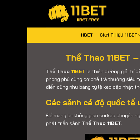
Bỏ
qua
nội
dung
11BET
GIỚI THIỆU 11BET
Thể Thao 11BET –
Thể Thao
11BET
là thiên đường giải trí
phong phú cùng cơ chế trả thưởng siêu tố
điển cũng như bảng tỷ lệ kèo cập nhật th
Các sảnh cá độ quốc tế u
Để mang lại không gian soi kèo chuyên ngh
phát triển sảnh
Thể Thao 11BET
.