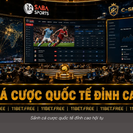
Sảnh cá cược quốc tế đỉnh cao hội tụ