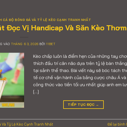
H CÁ ĐỘ BÓNG ĐÁ VÀ TỶ LỆ KÈO CẠNH TRANH NHẤT
t Đọc Vị Handicap Và Săn Kèo Thơm
G VÀO
THÁNG 6 3, 2026
BỞI
11BET
Kèo chấp luôn là điểm hẹn của những tay chơ
thích đấu trí cân não dựa trên tỷ lệ bàn thắn
tại sảnh thể thao. Bài viết này sẽ bóc tách t
tế cơ chế vận hành của bảng cược châu Á và
công thức vào tiền tối ưu nhất giúp anh em l
[…]
TIẾP TỤC ĐỌC
→
 Và Tỷ Lệ Kèo Cạnh Tranh Nhất
Để lại bình