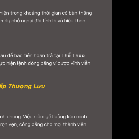
hiện trong khoảng thời gian có bàn thắng
 máy chủ ngoại đài tính là vô hiệu theo
au để bào tiền hoàn trả tại
Thể Thao
ực hiện lệnh đóng băng ví cược vĩnh viễn
Cấp Thượng Lưu
anh chóng. Việc niêm yết bảng kèo minh
rọn vẹn, công bằng cho mọi thành viên