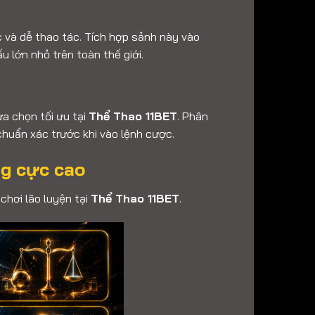
 và dễ thao tác. Tích hợp sảnh này vào
u lớn nhỏ trên toàn thế giới.
ựa chọn tối ưu tại
Thể Thao 11BET
. Phân
chuẩn xác trước khi vào lệnh cược.
ng cực cao
chơi lão luyện tại
Thể Thao 11BET
.