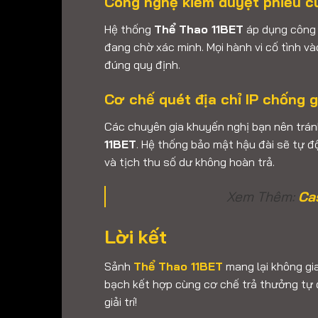
Công nghệ kiểm duyệt phiếu 
Hệ thống
Thể Thao 11BET
áp dụng công 
đang chờ xác minh. Mọi hành vi cố tình vào
đúng quy định.
Cơ chế quét địa chỉ IP chống 
Các chuyên gia khuyến nghị bạn nên tránh
11BET
. Hệ thống bảo mật hậu đài sẽ tự đ
và tịch thu số dư không hoàn trả.
Xem Thêm:
Ca
Lời kết
Sảnh
Thể Thao 11BET
mang lại không gia
bạch kết hợp cùng cơ chế trả thưởng tự 
giải trí!